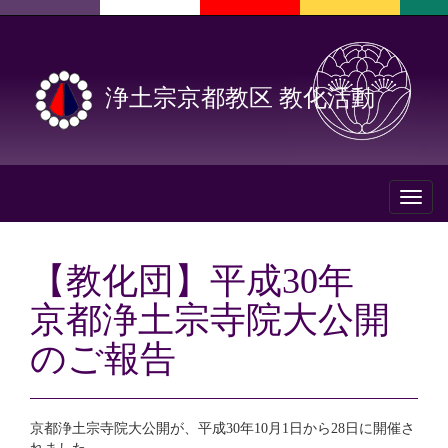
浄土宗京都教区 教化活動
Toggl
naviga
【教化団】平成30年
京都浄土宗寺院大公開
のご報告
京都浄土宗寺院大公開が、平成30年10月1日から28日に開催さ