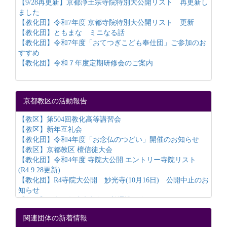
【9/28再更新】京都浄土宗寺院特別大公開リスト 再更新し
ました
【教化団】令和7年度 京都寺院特別大公開リスト 更新
【教化団】ともまな ミニなる話
【教化団】令和7年度「おてつぎこども奉仕団」ご参加のお
すすめ
【教化団】令和７年度定期研修会のご案内
京都教区の活動報告
【教区】第504回教化高等講習会
【教区】新年互礼会
【教化団】令和4年度「お念仏のつどい」開催のお知らせ
【教区】京都教区 檀信徒大会
【教化団】令和4年度 寺院大公開 エントリー寺院リスト
(R4.9.28更新)
【教化団】R4寺院大公開 妙光寺(10月16日) 公開中止のお
知らせ
【教区】令和３年度京都教区普通講習会
【教化団】令和3年度 「お念仏のつどい」ご報告
関連団体の新着情報
【教化団】令和3年度『京都浄土宗寺院特別大公開』開催中