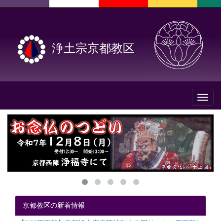
浄土宗京都教区
Toggl
naviga
京都教区の新着情報