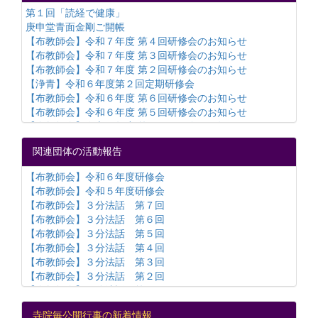
止のお知らせ
第１回「読経で健康」
◆中止◆【教区】令和2年度「京都教区各種団体合同研修
庚申堂青面金剛ご開帳
会」のご案内
【布教師会】令和７年度 第４回研修会のお知らせ
【教区】京都教区 知恩院御影堂落慶法要のご報告
【布教師会】令和７年度 第３回研修会のお知らせ
【教区】令和3年京都教区新年互礼会のご報告
【布教師会】令和７年度 第２回研修会のお知らせ
【教区】令和2年度 京都教区「普通講習会」のご報告
【浄青】令和６年度第２回定期研修会
【教区】京都教区「定期研修会」のご報告
【布教師会】令和６年度 第６回研修会のお知らせ
【教化団】令和二年 浄土宗寺院大公開・中止のご案内
【布教師会】令和６年度 第５回研修会のお知らせ
【布教師会】令和６年度 第４回研修会のお知らせ
【布教師会】令和６年度 第２回研修会のお知らせ
関連団体の活動報告
【布教師会】令和６年度研修会
【布教師会】令和５年度研修会
【布教師会】令和６年度研修会
【布教師会】YouTube始めました。
【布教師会】令和５年度研修会
【布教師会】第２回研修会 講師：池上良賢上人
【布教師会】３分法話 第７回
【京浄青】公式サイト
【布教師会】３分法話 第６回
【布教師会】３分法話 第５回
【布教師会】３分法話 第４回
【布教師会】３分法話 第３回
【布教師会】３分法話 第２回
【布教師会】３分法話 第１回
【寺庭婦人会】令和3年度京都教区寺庭婦人会研修会のご報
寺院毎公開行事の新着情報