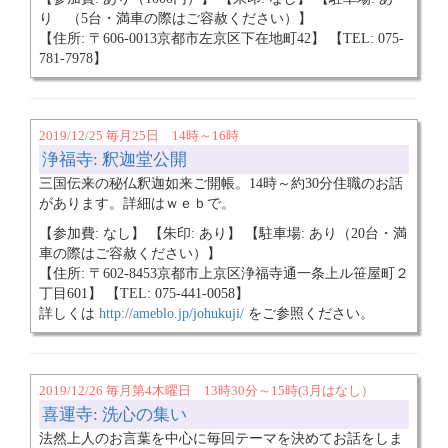
り （5台・満車の際はご容赦ください）】
【住所: 〒606-0013京都市左京区下在地町42】 【TEL: 075-
781-7978】
2019/12/25 毎月25日 14時～16時
浄福寺: 釈迦堂公開
三国伝来の秘仏釈迦如来ご開帳。14時～約30分住職のお話
があります。詳細はｗｅｂで。
【参加費: なし】 【朱印: あり】 【駐車場: あり（20台・満
車の際はご容赦ください）】
【住所: 〒602-8453京都市上京区浄福寺通一条上ル笹屋町２
丁目601】 【TEL: 075-441-0058】
詳しくは
http://ameblo.jp/johukuji/
をご参照ください。
2019/12/26 毎月第4木曜日 13時30分～15時(3月はなし）
喜運寺: 洗心の集い
法然上人のお言葉を中心に毎回テーマを決めてお話をしま