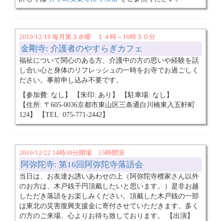
2019/12/18 毎月第３水曜 １４時～16時３０分
金剛寺: 介護者のやすらぎカフェ
福祉について関心のある方、介護中の方の思いや経験を話
し合い心と身体のリフレッシュの一時をお寺でお過ごしく
ださい。事前申し込み不要です。
【参加費: なし】 【朱印: あり】 【駐車場: なし】
【住所: 〒605-0036京都市東山区三条通白川橋東入五軒町
124】 【TEL: 075-771-2442】
2019/12/22 14時30分開場 15時開演
阿弥陀寺: 第16回阿弥陀寺落語会
当日は、お友達お誘いあわせの上（阿弥陀寺檀家さん以外
のお方は、木戸銭千円頂戴したいと思います。）是非お越
しただき落語をお楽しみください。頂戴した木戸銭の一部
は東北の災害復興支援金に寄付させていただきます。多く
の方のご来場、心よりお待ち致しております。 【出演】