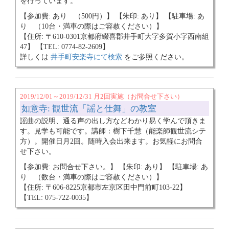
を行っています。
【参加費: あり （500円）】 【朱印: あり】 【駐車場: あ
り （10台・満車の際はご容赦ください）】
【住所: 〒610-0301京都府綴喜郡井手町大字多賀小字西南組
47】 【TEL: 0774-82-2609】
詳しくは
井手町安楽寺にて検索
をご参照ください。
2019/12/01～2019/12/31 月2回実施（お問合せ下さい）
如意寺: 観世流「謡と仕舞」の教室
謡曲の説明、通る声の出し方などわかり易く学んで頂きま
す。見学も可能です。講師：樹下千慧（能楽師観世流シテ
方）。開催日月2回。随時入会出来ます。お気軽にお問合
せ下さい。
【参加費: お問合せ下さい。】 【朱印: あり】 【駐車場: あ
り （数台・満車の際はご容赦ください）】
【住所: 〒606-8225京都市左京区田中門前町103-22】
【TEL: 075-722-0035】