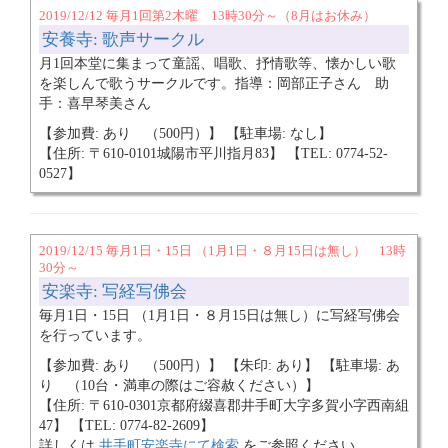
2019/12/12 毎月1回第2木曜 13時30分～（8月はお休み）
安養寺: 歌声サークル
月1回本堂に集まって童謡、唱歌、抒情歌等、懐かしい歌
を楽しんで歌うサークルです。指導：岡部正子さん 助
手：喜早琴美さん
【参加費: あり （500円）】 【駐車場: なし】
【住所: 〒610-0101城陽市平川指月83】 【TEL: 0774-52-
0527】
2019/12/15 毎月1日・15日 （1月1日・８月15日は無し） 13時
30分～
安楽寺: 写経写佛会
毎月1日・15日 （1月1日・８月15日は無し）に写経写佛会
を行っています。
【参加費: あり （500円）】 【朱印: あり】 【駐車場: あ
り （10台・満車の際はご容赦ください）】
【住所: 〒610-0301京都府綴喜郡井手町大字多賀小字西南組
47】 【TEL: 0774-82-2609】
詳しくは
井手町安楽寺にて検索
をご参照ください。