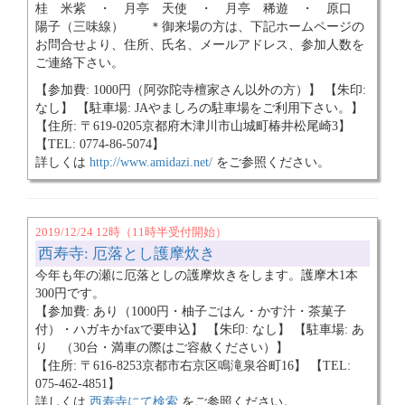
桂 米紫 ・ 月亭 天使 ・ 月亭 稀遊 ・ 原口
陽子（三味線） ＊御来場の方は、下記ホームページの
お問合せより、住所、氏名、メールアドレス、参加人数を
ご連絡下さい。
【参加費: 1000円（阿弥陀寺檀家さん以外の方）】 【朱印:
なし】 【駐車場: JAやましろの駐車場をご利用下さい。】
【住所: 〒619-0205京都府木津川市山城町椿井松尾崎3】
【TEL: 0774-86-5074】
詳しくは
http://www.amidazi.net/
をご参照ください。
2019/12/24 12時（11時半受付開始）
西寿寺: 厄落とし護摩炊き
今年も年の瀬に厄落としの護摩炊きをします。護摩木1本
300円です。
【参加費: あり（1000円・柚子ごはん・かす汁・茶菓子
付）・ハガキかfaxで要申込】 【朱印: なし】 【駐車場: あ
り （30台・満車の際はご容赦ください）】
【住所: 〒616-8253京都市右京区鳴滝泉谷町16】 【TEL:
075-462-4851】
詳しくは
西寿寺にて検索
をご参照ください。