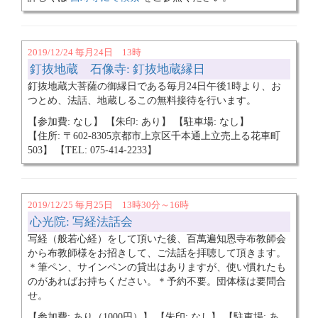
2019/12/24 毎月24日 13時
釘抜地蔵 石像寺: 釘抜地蔵縁日
釘抜地蔵大菩薩の御縁日である毎月24日午後1時より、お
つとめ、法話、地蔵しるこの無料接待を行います。
【参加費: なし】 【朱印: あり】 【駐車場: なし】
【住所: 〒602-8305京都市上京区千本通上立売上る花車町
503】 【TEL: 075-414-2233】
2019/12/25 毎月25日 13時30分～16時
心光院: 写経法話会
写経（般若心経）をして頂いた後、百萬遍知恩寺布教師会
から布教師様をお招きして、ご法話を拝聴して頂きます。
＊筆ペン、サインペンの貸出はありますが、使い慣れたも
のがあればお持ちください。＊予約不要。団体様は要問合
せ。
【参加費: あり（1000円）】 【朱印: なし】 【駐車場: あ