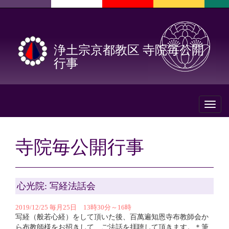
浄土宗京都教区 寺院毎公開
行事
Toggl
naviga
寺院毎公開行事
心光院: 写経法話会
2019/12/25 毎月25日 13時30分～16時
写経（般若心経）をして頂いた後、百萬遍知恩寺布教師会か
ら布教師様をお招きして、ご法話を拝聴して頂きます。＊筆