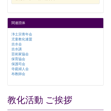
関連団体
浄土宗青年会
児童教化連盟
吉水会
吉水講
芸術家協会
保育協会
保護司会
寺庭婦人会
布教師会
教化活動 ご挨拶