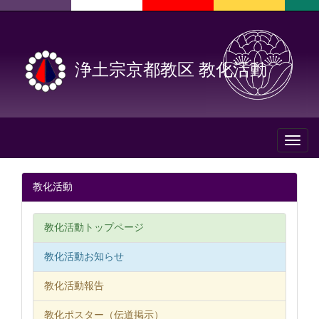
浄土宗京都教区 教化活動
Toggl
naviga
教化活動
教化活動トップページ
教化活動お知らせ
教化活動報告
教化ポスター（伝道掲示）