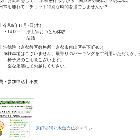
後にお勤めをして、 木魚を打ちながら「南無阿弥陀仏」のお念仏。
日常を離れて、チョット特別な時間を過ごしませんか？
令和6年11月7日(木)
:00～ 浄土宗おつとめ体験
法話
】浩徳院（京都教区教務所 京都市東山区林下町405）
場はございません、最寄りのパーキングをご利用いただくか、公
席のご用意ございます。
服装にてお越しください。
費・参加申込】不要
京町法話と木魚念仏会チラシ