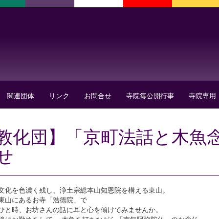
関連団体
リンク
お問合せ
寺院毎公開行事
寺院専用
教化団】「京町法話と木魚
せ
文化を色濃く残し、浄土宗総本山知恩院を構える東山。
東山にあるお寺「浩徳院」で
ひと時、お坊さんの話に耳と心を傾けてみませんか。