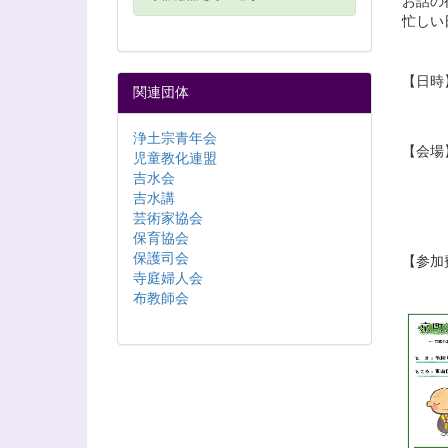
お話の
忙しい
【日時】
関連団体
・14
浄土宗青年会
【会場
児童教化連盟
※駐車
吉水会
椅子
吉水講
楽な
芸術家協会
保育協会
保護司会
【参加
寺庭婦人会
布教師会