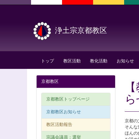
浄土宗京都教区
トップ
教区活動
教化活動
お知らせ
京都教区
【
ら
京都教区トップページ
京都教区お知らせ
京都の
教区活動報告
そんな
ほんの
宗議会議員：選挙