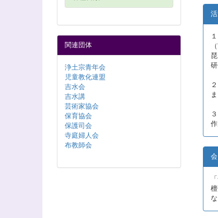
活
１
関連団体
（
琵
研
浄土宗青年会
児童教化連盟
２
吉水会
ま
吉水講
芸術家協会
３
保育協会
作
保護司会
寺庭婦人会
布教師会
会
「
檀
な