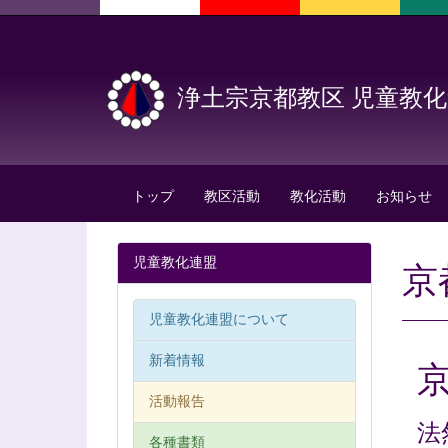
浄土宗京都教区 児童教
トップ
教区活動
教化活動
お知らせ
児童教化連盟
京
児童教化連盟について
新着情報
活動報告
法
各種書類