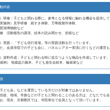
動内容
）研修：子どもと関わる際に、参考となる情報に触れる機会を提供して
実施例）見学研修 紙すき体験、万華鏡製作体験、
琶湖博物館など
修 活動報告の講演、絵本の読み聞かせ、折紙など
）実践：「子ども信行道場」等の実践活動を行っています。
た、会員寺院での子ども会に、パネルシアター実演に行くなどの運営も
）資料作成：子どもと関わる時に役立つような物品を作成しています。
成例） 地蔵盆の施本、子ども放生会経本、輪袈裟など
員
子ども会」などを運営している方だけが対象ではありません。
信徒、地域、寺族などの子どもと関わることのある方は、どなたでも会
お、現在、京都教区では、寺院単位で会員となって頂いています。