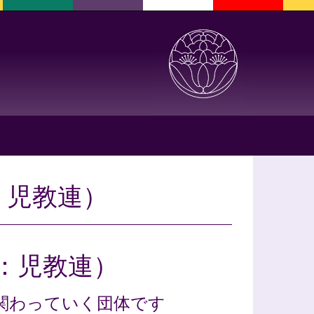
：児教連）
：児教連）
関わっていく団体です