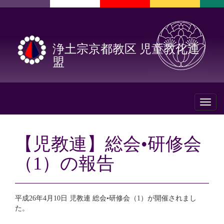
浄土宗京都教区 児童教化連
盟
Toggl
naviga
【児教連】総会•研修会
（1）の報告
平成26年4月10日 児教連 総会•研修会（1）が開催されまし
た。