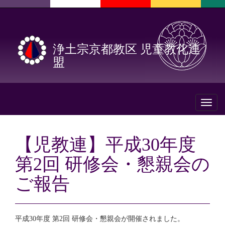
浄土宗京都教区 児童教化連
盟
Toggl
naviga
【児教連】平成30年度
第2回 研修会・懇親会の
ご報告
平成30年度 第2回 研修会・懇親会が開催されました。