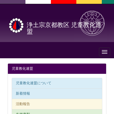
浄土宗京都教区 児童教化連
盟
Toggl
naviga
児童教化連盟
児童教化連盟について
新着情報
活動報告