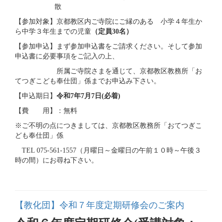
散
【参加対象】京都教区内ご寺院にご縁のある 小学４年生か
ら中学３年生までの児童
（定員30名）
【参加申込】まず参加申込書をご請求ください。そして参加
申込書に必要事項をご記入の上、
所属ご寺院さまを通じて、京都教区教務所「お
てつぎこども奉仕団」係までお申込み下さい。
【申込期日】
令和7年7月7日(必着)
【費 用】：無料
※ご不明の点につきましては、京都教区教務所「おてつぎこ
ども奉仕団」係
TEL 075-561-1557（月曜日～金曜日の午前１０時～午後３
時の間）にお尋ね下さい。
【教化団】令和７年度定期研修会のご案内