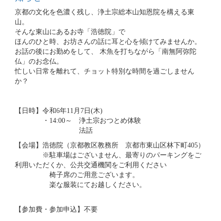
京都の文化を色濃く残し、浄土宗総本山知恩院を構える東
山。
そんな東山にあるお寺「浩徳院」で
ほんのひと時、お坊さんの話に耳と心を傾けてみませんか。
お話の後にお勤めをして、 木魚を打ちながら「南無阿弥陀
仏」のお念仏。
忙しい日常を離れて、チョット特別な時間を過ごしません
か？
【日時】令和6年11月7日(木)
・14:00～ 浄土宗おつとめ体験
法話
【会場】浩徳院（京都教区教務所 京都市東山区林下町405）
※駐車場はございません、最寄りのパーキングをご
利用いただくか、公共交通機関をご利用ください
椅子席のご用意ございます。
楽な服装にてお越しください。
【参加費・参加申込】不要