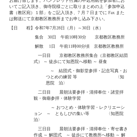
お届け致します。パンフレット付属の申込用紙を参加者にお
いてご記入頂き、御寺院様ごとに取りまとめの上「参加申込
書（教区宛）１部」をご記入頂き、7 月 7 日までに Fax また
は郵送にて京都教区教務所までお申し込み下さい。
【日 程】令和7年7月28日（月）～30日（水）
集合 30日 午前10時30分 京都教区教務所
解散 1日 午前11時00分頃 京都教区教務所
一日目 京都教区教務所集合（京都教区結団
式） ～ 徒歩にて知恩院へ移動 ～ 昼食
～ 結団式・御影堂参拝・記念写真・お
つとめの練習 等 〈知
恩院 泊〉
二日目 晨朝法要参拝・清掃奉仕・諸堂拝
観・御廟参拝・体験学習
～ おつとめ・体験学習・レクリエーシ
ョン ～ ともしびの集い等 〈知恩院
泊〉
三日目 晨朝法要参拝・清掃奉仕・寄せ書き
作成 ～ 解団式 ～ 徒歩にて教務所へ移動 ～ 解