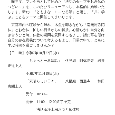
昨年度、プレ企画として始めた『法話の会～プチお念仏の
つどい～』を、このたびリニューアルし、本格的に始動いた
します。新たに『ともまな ミニなる話』と題し、「共に学
ぶ」ことをテーマに開催してまいります。
京都市内の喧騒から離れ、木魚を叩きながら「南無阿弥陀
仏」とお念仏。忙しい日常からの解放。心清らかに自分と向
き合うひと時。仏教の疑問を質問するもよし。話に耳を傾け
自分の存在意義について考えるもよし。日常の中で、ともに
学ぶ時間を過ごしませんか？
【日 時】令和7年10月22日(水)
「ちょっと一息法話」 伏見組 阿弥陀寺 岩井
正道上人
令和7年11月19日(水)
「素晴らしい日々」 八幡組 西遊寺 和田
恵聞上人
受付 10:30～
開会 11:00～12:00終了予定
法話＆浄土宗おつとめ体験