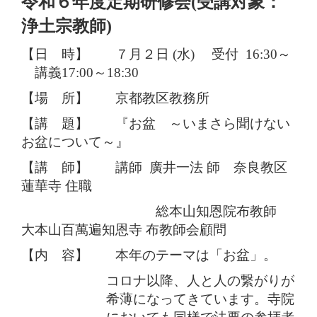
令和６年度定期研修会(受講対象：
浄土宗教師)
【日 時】 ７月２日 (水) 受付 16:30～
講義17:00～18:30
【場 所】 京都教区教務所
【講 題】 『お盆 ～いまさら聞けない
お盆について～』
【講 師】 講師 廣井一法 師 奈良
教区
蓮華寺 住職
総本山知恩院布教師
大本山百萬遍知恩寺 布教師会顧問
【内 容】 本年のテーマは「お盆」。
コロナ以降、人と人の繋がりが
希薄になってきています。寺院