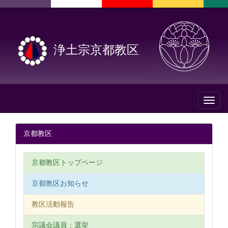
浄土宗京都教区
Toggl
naviga
京都教区
京都教区トップページ
京都教区お知らせ
教区活動報告
宗議会議員：選挙