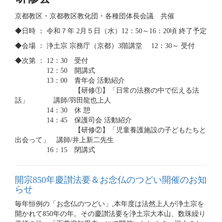
京都教区・京都教区教化団・各種団体長会議 共催
◆日時 ： 令和７年 2月５日（水）12：50～16：20頃 終了予定
◆会場 ： 浄土宗 宗務庁（京都）3階講堂 12：30～ 受付
◆次第 ： 12：30 受付
12：50 開講式
13：00 青年会 活動紹介
【研修①】「日常の法務の中で伝える法
話」 講師/羽田龍也上人
14：30 休 憩
14：45 保護司会 活動紹介
【研修②】「児童養護施設の子どもたちと
出会って」 講師/井上新二先生
16：15 閉講式
開宗850年慶讃法要＆お念仏のつどい開催のお知
らせ
毎年恒例の「お念仏のつどい」,本年度は法然上人が浄土宗を
開かれて850年の年。その慶讃法要を浄土宗大本山、数珠繰り