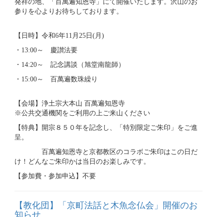
発祥の地、「百萬遍知恩寺」にて開催いたします。沢山のお
参りを心よりお待ちしております。
【日時】令和6年11月25日(月)
・13:00～ 慶讃法要
・14:20～ 記念講談（旭堂南龍師）
・15:00～ 百萬遍数珠繰り
【会場】浄土宗大本山 百萬遍知恩寺
※公共交通機関をご利用の上ご来山ください
【特典】開宗８５０年を記念し、「特別限定ご朱印」をご進
呈。
百萬遍知恩寺と京都教区のコラボご朱印はこの日だ
け！どんなご朱印かは当日のお楽しみです。
【参加費・参加申込】不要
【教化団】「京町法話と木魚念仏会」開催のお
知らせ