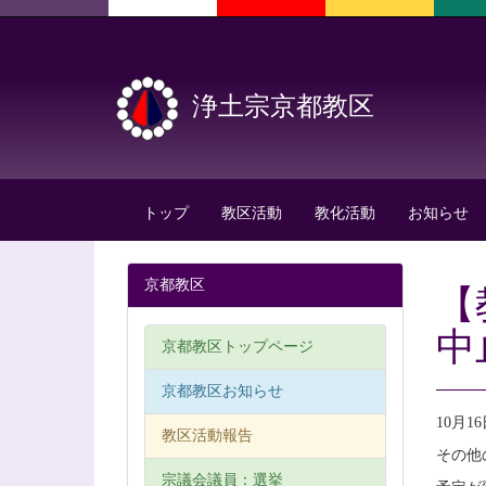
浄土宗京都教区
トップ
教区活動
教化活動
お知らせ
京都教区
【
中
京都教区トップページ
京都教区お知らせ
10月
教区活動報告
その他
宗議会議員：選挙