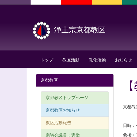
浄土宗京都教区
トップ
教区活動
教化活動
お知らせ
京都教区
【
京都教区トップページ
京都教
京都教区お知らせ
教区活動報告
日時：令
会場：
宗議会議員：選挙