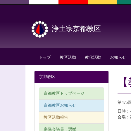
浄土宗京都教区
トップ
教区活動
教化活動
お知らせ
京都教区
【
京都教区トップページ
第47
京都教区お知らせ
日時：令
会場：
教区活動報告
宗議会議員：選挙