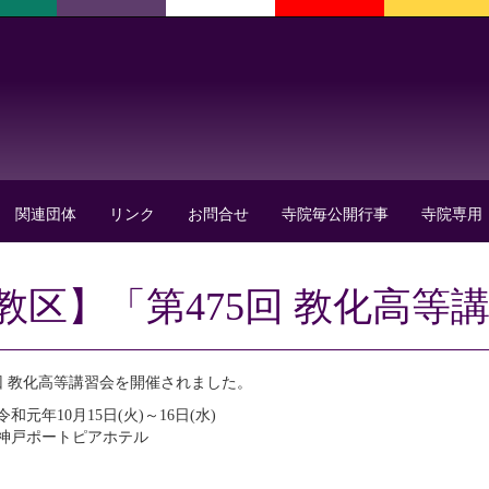
関連団体
リンク
お問合せ
寺院毎公開行事
寺院専用
教区】「第475回 教化高等
5回 教化高等講習会を開催されました。
和元年10月15日(火)～16日(水)
神戸ポートピアホテル