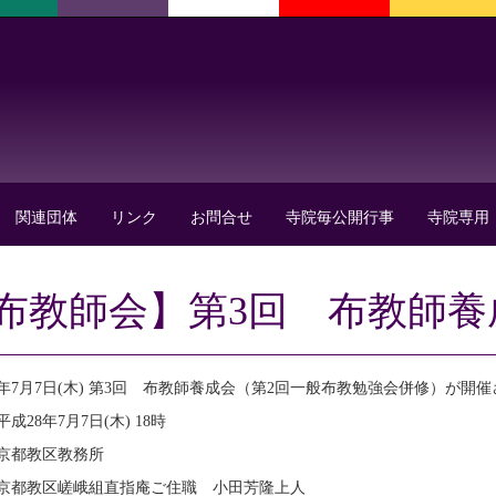
関連団体
リンク
お問合せ
寺院毎公開行事
寺院専用
布教師会】第3回 布教師養
8年7月7日(木) 第3回 布教師養成会（第2回一般布教勉強会併修）が開
成28年7月7日(木) 18時
京都教区教務所
京都教区嵯峨組直指庵ご住職 小田芳隆上人