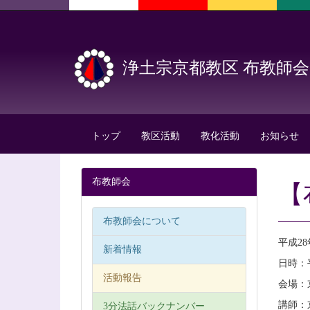
浄土宗京都教区 布教師会
トップ
教区活動
教化活動
お知らせ
布教師会
【
布教師会について
平成2
新着情報
日時：平
活動報告
会場：
講師：
3分法話バックナンバー