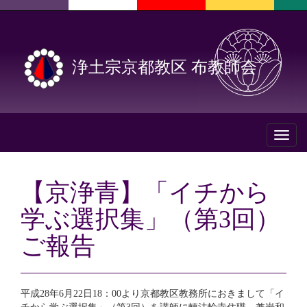
浄土宗京都教区 布教師会
Toggl
naviga
【京浄青】「イチから
学ぶ選択集」（第3回）
ご報告
平成28年6月22日18：00より京都教区教務所におきまして「イ