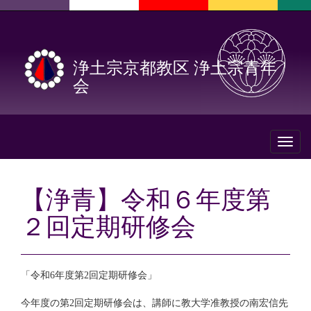
浄土宗京都教区 浄土宗青年
会
Toggl
naviga
【浄青】令和６年度第
２回定期研修会
「
令和6年度第2回定期研修会」
今年度の第2回定期研修会は、
講師に教大学准教授の南宏信先