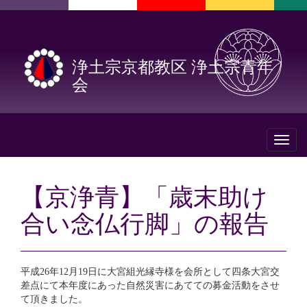
浄土宗京都教区 浄土宗青年
会
Toggl
naviga
【京浄青】「歳末助け
合い念仏行脚」の報告
平成26年12月19日に大宮組光縁寺様を会所として四条大宮交
差点にて本年度にあった自然災害にあてての募金活動をさせ
て頂きました。