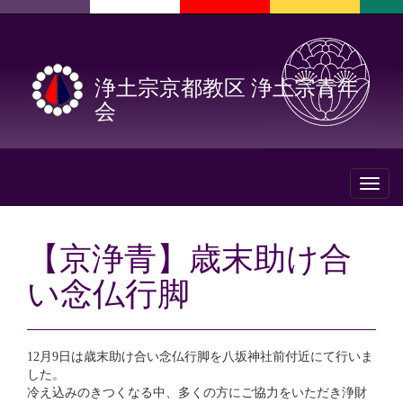
浄土宗京都教区 浄土宗青年
会
Toggl
naviga
【京浄青】歳末助け合
い念仏行脚
12月9日は歳末助け合い念仏行脚を八坂神社前付近にて行いま
した。
冷え込みのきつくなる中、多くの方にご協力をいただき浄財