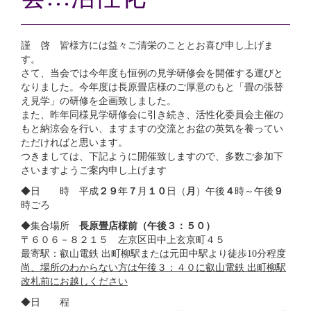
謹 啓 皆様方には益々ご清栄のこととお喜び申し上げま
す。
さて、当会では今年度も恒例の見学研修会を開催する運びと
なりました。今年度は長原畳店様のご厚意のもと「畳の張替
え見学」の研修を企画致しました。
また、昨年同様見学研修会に引き続き、活性化委員会主催の
もと納涼会を行い、ますますの交流とお盆の英気を養ってい
ただければと思います。
つきましては、下記ように開催致しますので、多数ご参加下
さいますようご案内申し上げます
◆日 時 平成
２９
年
７
月
１０
日（
月
）午後
４
時～午後
９
時ごろ
◆集合場所
長原畳店様前（午後３：５０）
〒６０６－８２１５ 左京区田中上玄京町４５
最寄駅：叡山電鉄 出町柳駅または元田中駅より徒歩10分程度
尚、場所のわからない方は午後３：４０に叡山電鉄 出町柳駅
改札前にお越しください
◆日 程