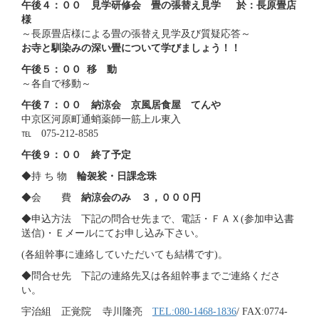
午後４：００ 見学研修会 畳の張替え見学 於：長原畳店
様
～長原畳店様による畳の張替え見学及び質疑応答～
お寺と馴染みの深い畳について学びましょう！！
午後５：００ 移 動
～各自で移動～
午後７：００ 納涼会 京風居食屋 てんや
中京区河原町通蛸薬師一筋上ル東入
℡ 075-212-8585
午後９：００ 終了予定
◆持 ち 物
輪袈裟・日課念珠
◆会 費
納涼会のみ ３，０００円
◆申込方法 下記の問合せ先まで、電話・ＦＡＸ(参加申込書
送信)・Ｅメールにてお申し込み下さい。
(各組幹事に連絡していただいても結構です)。
◆問合せ先 下記の連絡先又は各組幹事までご連絡くださ
い。
宇治組 正覚院 寺川隆亮
TEL:080-1468-1836
/ FAX:0774-