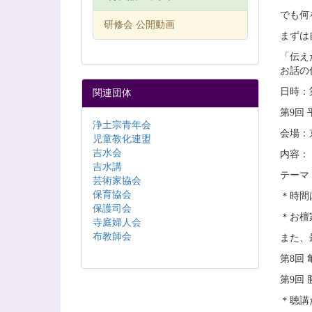
でも何
研修会 公開動画
まずは
「伝え
お話の
日時：第
関連団体
第9回 
浄土宗青年会
会場：
児童教化連盟
吉水会
内容：
吉水講
テーマ
芸術家協会
保育協会
＊時間
保護司会
＊お檀
寺庭婦人会
布教師会
また、
第8回
第9回
＊聴講