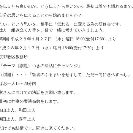
を伝えたら良いのか。どう伝えたら良いのか。最初は誰でも慣れるまで
自分の思いを伝えることから始めませんか？
たい」という思いを、相手に「伝わる」に変える為の研修会です。
仕方・組み立て方等を、皆で一緒に考えていきましょう。
8回 平成２８年１月２７日 （水）曜日 18:00(受付17:30）より
平成２８年２月１７日 （水）曜日 18:00(受付17:30）より
京都教区教務所
『テーマ（讃題）つきの法話にチャレンジ』
（讃題）・・・「智者のふるまいをせずして、ただ一向に念仏すべし」
はお一人15～20分内
家さんに向けての法話をお願い致します。
最初に幹事の実演布教をします。
 亀山上人、和田上人
 勝田上人、喜早上人
だけでも結構です。聞きに来てください。