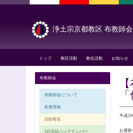
浄土宗京都教区 布教師会
トップ
教区活動
教化活動
お知らせ
布教師会
【
「
布教師会について
新着情報
平成2
活動報告
お通夜
3分法話バックナンバー