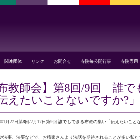
関連団体
リンク
お問合せ
寺院毎公開行事
寺院専用
布教師会】第8回/9回 誰
伝えたいことないですか?
8年1月27日第8回/2月17日第9回 誰でもできる布教の集い「伝えたい
や法事、法要などで、お檀家さんより法話を期待されることが多い私た