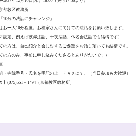
成27年12月16日(水）18:00（受付17:30より）
京都教区教務所
「10分の法話にチャレンジ」
はお一人10分程度。お檀家さんに向けての法話をお願い致します。
マ設定、例えば彼岸法話、十夜法話、仏名会法話でも結構です）
ての方は、自己紹介と会に対するご要望をお話し頂いても結構です。
ての方のみ、事前に申し込みくださるとありがたいです）
無
組・寺院番号・氏名を明記の上、ＦＡＸにて。（当日参加も大歓迎）
】(075)551－1494（京都教区教務所）