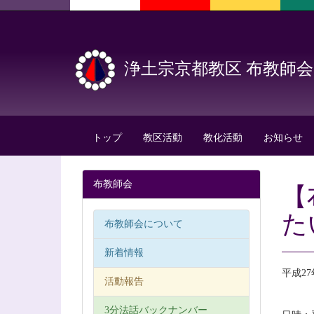
浄土宗京都教区 布教師会
トップ
教区活動
教化活動
お知らせ
布教師会
【
た
布教師会について
新着情報
平成2
活動報告
3分法話バックナンバー