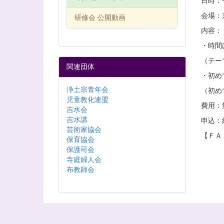
日時：平
会場：
研修会 公開動画
内容：
・時間
（テー
関連団体
・初め
浄土宗青年会
（初め
児童教化連盟
費用：
吉水会
吉水講
申込：
芸術家協会
【ＦＡＸ
保育協会
保護司会
寺庭婦人会
布教師会