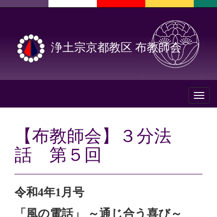
浄土宗京都教区 布教師会
Toggl
naviga
【布教師会】３分法
話 第５回
令和4年1月号
「風の電話」 ～通じ合う喜び～