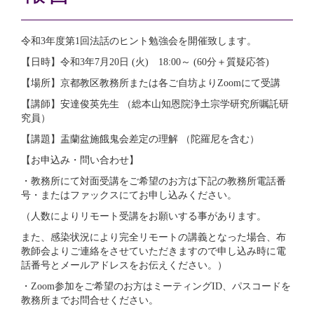
令和3年度第1回法話のヒント勉強会を開催致します。
【日時】令和3年7月20日 (火) 18:00～ (60分＋質疑応答)
【場所】京都教区教務所または各ご自坊よりZoomにて受講
【講師】安達俊英先生 （総本山知恩院浄土宗学研究所嘱託研
究員）
【講題】盂蘭盆施餓鬼会差定の理解 （陀羅尼を含む）
【お申込み・問い合わせ】
・教務所にて対面受講をご希望のお方は下記の教務所電話番
号・またはファックスにてお申し込みください。
（人数によりリモート受講をお願いする事があります。
また、感染状況により完全リモートの講義となった場合、布
教師会よりご連絡をさせていただきますので申し込み時に電
話番号とメールアドレスをお伝えください。）
・Zoom参加をご希望のお方はミーティングID、パスコードを
教務所までお問合せください。