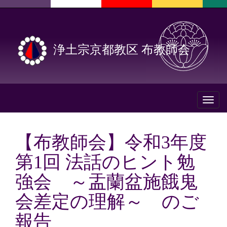
浄土宗京都教区 布教師会
Toggl
naviga
【布教師会】令和3年度
第1回 法話のヒント勉
強会 ～盂蘭盆施餓鬼
会差定の理解～ のご
報告