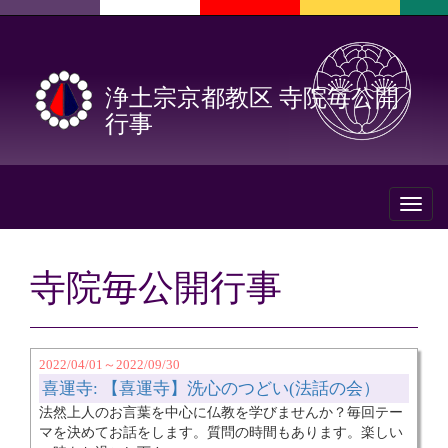
浄土宗京都教区 寺院毎公開
行事
Toggl
naviga
寺院毎公開行事
2022/04/01～2022/09/30
喜運寺: 【喜運寺】洗心のつどい(法話の会）
法然上人のお言葉を中心に仏教を学びませんか？毎回テー
マを決めてお話をします。質問の時間もあります。楽しい