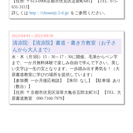
【住所: 〒613-0906京都市伏見区淀新町681】 【TEL: 075-
631-3113】
詳しくは
http：//chouenji.2-d.jp/
をご参照ください。
2022/04/01～2022/09/30
清凉院: 【清凉院】書道・書き方教室（お子さ
んから大人まで）
水・木（月3回）15：30～17：30に開催。毛筆からペン字
まで、一か月無料体験で楽しみ自由で学んで下さい。美し
い文字は一生の宝となります。一歩踏み出す勇気を！（大
原書道教室に学びの場所を提供しています）
【参加費: 一か月後応相談】 【朱印: なし】 【駐車場: あり
（数台）】
【住所: 〒京都市伏見区深草大亀谷五郎太町31】 【TEL: 大
原書道教室 090-7160-7979】