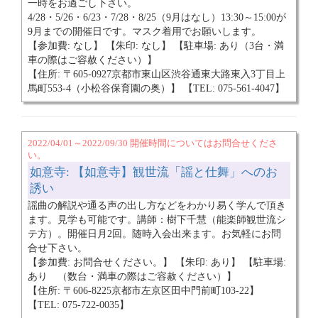
一時をお過ごし下さい。
4/28・5/26・6/23・7/28・8/25（9月はなし）13:30～15:00が
9月までの開催日です。マスク着用でお願いします。
【参加費: なし】 【朱印: なし】 【駐車場: あり（3台・満
車の際はご容赦ください）】
【住所: 〒605-0927京都市東山区渋谷通東大路東入3丁目上
馬町553-4（小松谷保育園の奥）】 【TEL: 075-561-4047】
2022/04/01～2022/09/30 開催時間についてはお問合せくださ
い。
如意寺: 【如意寺】観世流「謡と仕舞」へのお
誘い
謡曲の解説や通る声の出し方などをわかり易く学んで頂き
ます。見学も可能です。講師：樹下千慧（能楽師観世流シ
テ方）。開催日月2回。随時入会出来ます。お気軽にお問
合せ下さい。
【参加費: お問合せください。】 【朱印: あり】 【駐車場:
あり （数台・満車の際はご容赦ください）】
【住所: 〒606-8225京都市左京区田中門前町103-22】
【TEL: 075-722-0035】