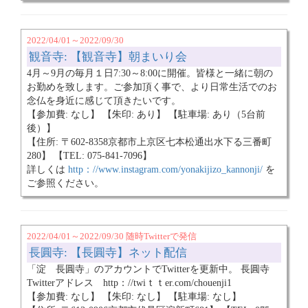
2022/04/01～2022/09/30
観音寺: 【観音寺】朝まいり会
4月～9月の毎月１日7:30～8:00に開催。皆様と一緒に朝の
お勤めを致します。ご参加頂く事で、より日常生活でのお
念仏を身近に感じて頂きたいです。
【参加費: なし】 【朱印: あり】 【駐車場: あり（5台前
後）】
【住所: 〒602-8358京都市上京区七本松通出水下る三番町
280】 【TEL: 075-841-7096】
詳しくは
http：//www.instagram.com/yonakijizo_kannonji/
を
ご参照ください。
2022/04/01～2022/09/30 随時Twitterで発信
長圓寺: 【長圓寺】ネット配信
「淀 長圓寺」のアカウントでTwitterを更新中。 長圓寺
Twitterアドレス http：//twiｔｔer.com/chouenji1
【参加費: なし】 【朱印: なし】 【駐車場: なし】