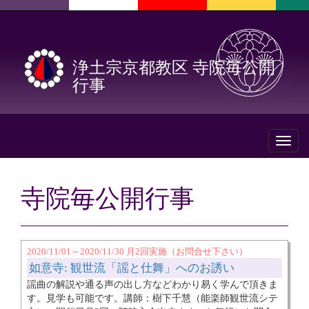
浄土宗京都教区 寺院毎公開
行事
Toggl
naviga
寺院毎公開行事
2020/11/01～2020/11/30 月2回実施（お問合せ下さい）
如意寺: 観世流「謡と仕舞」へのお誘い
謡曲の解説や通る声の出し方などわかり易く学んで頂きま
す。見学も可能です。講師：樹下千慧（能楽師観世流シテ