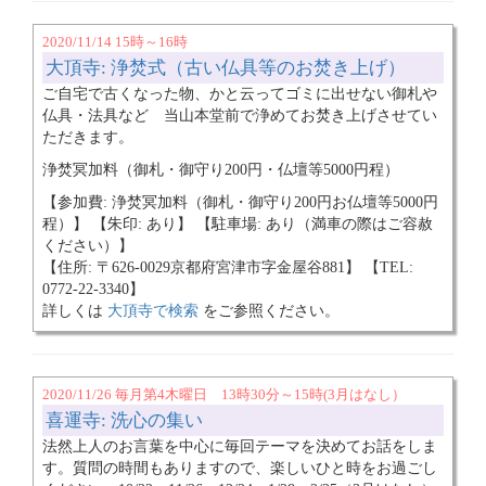
2020/11/14 15時～16時
大頂寺: 浄焚式（古い仏具等のお焚き上げ）
ご自宅で古くなった物、かと云ってゴミに出せない御札や
仏具・法具など 当山本堂前で浄めてお焚き上げさせてい
ただきます。
浄焚冥加料（御札・御守り200円・仏壇等5000円程）
【参加費: 浄焚冥加料（御札・御守り200円お仏壇等5000円
程）】 【朱印: あり】 【駐車場: あり（満車の際はご容赦
ください）】
【住所: 〒626-0029京都府宮津市字金屋谷881】 【TEL:
0772-22-3340】
詳しくは
大頂寺で検索
をご参照ください。
2020/11/26 毎月第4木曜日 13時30分～15時(3月はなし）
喜運寺: 洗心の集い
法然上人のお言葉を中心に毎回テーマを決めてお話をしま
す。質問の時間もありますので、楽しいひと時をお過ごし