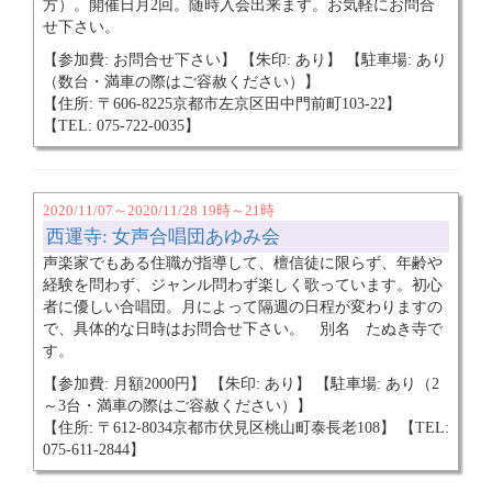
方）。開催日月2回。随時入会出来ます。お気軽にお問合
せ下さい。
【参加費: お問合せ下さい】 【朱印: あり】 【駐車場: あり
（数台・満車の際はご容赦ください）】
【住所: 〒606-8225京都市左京区田中門前町103-22】
【TEL: 075-722-0035】
2020/11/07～2020/11/28 19時～21時
西運寺: 女声合唱団あゆみ会
声楽家でもある住職が指導して、檀信徒に限らず、年齢や
経験を問わず、ジャンル問わず楽しく歌っています。初心
者に優しい合唱団。月によって隔週の日程が変わりますの
で、具体的な日時はお問合せ下さい。 別名 たぬき寺で
す。
【参加費: 月額2000円】 【朱印: あり】 【駐車場: あり（2
～3台・満車の際はご容赦ください）】
【住所: 〒612-8034京都市伏見区桃山町泰長老108】 【TEL:
075-611-2844】