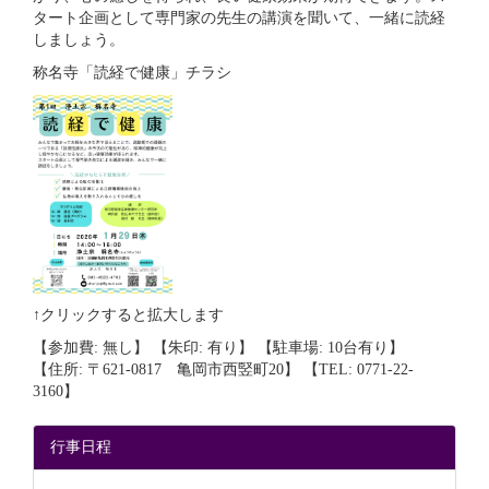
タート企画として専門家の先生の講演を聞いて、一緒に読経
しましょう。
称名寺「読経で健康」チラシ
↑クリックすると拡大します
【参加費: 無し】 【朱印: 有り】 【駐車場: 10台有り】
【住所: 〒621-0817 亀岡市西竪町20】 【TEL: 0771-22-
3160】
行事日程