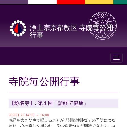
浄土宗京都教区 寺院毎公開
行事
Toggl
naviga
寺院毎公開行事
【称名寺】: 第１回「読経で健康」
2026/1/29 14:00 ～ 16:00
お経を大きな声で唱えることが「誤嚥性肺炎」の予防につな
がり、心の癒しを得られ、良い健康効果が期待できます。ス