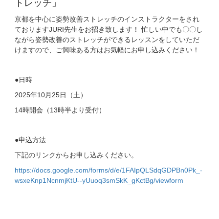
トレッチ」
京都を中心に姿勢改善ストレッチのインストラクターをされ
ておりますJURI先生をお招き致します！ 忙しい中でも〇〇し
ながら姿勢改善のストレッチができるレッスンをしていただ
けますので、ご興味ある方はお気軽にお申し込みください！
●日時
2025年10月25日（土）
14時開会（13時半より受付）
●申込方法
下記のリンクからお申し込みください。
https://docs.google.com/forms/
d/e/1FAIpQLSdqGDPBn0Pk_-
wsxeKnp1NcnmjKtU--yUuoq3smSkK_
gKctBg/viewform