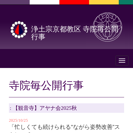
浄土宗京都教区 寺院毎公開
行事
Toggl
naviga
寺院毎公開行事
: 【観音寺】アヤナ会2025秋
2025/10/25
「忙しくても続けられる"ながら姿勢改善”ス