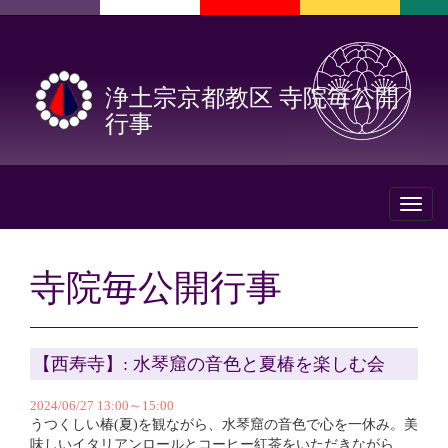
浄土宗京都教区 寺院毎公開
行事
Toggl
naviga
寺院毎公開行事
【西寿寺】: 水琴窟の音色と夏椿を楽しむ会
2024/06/27 13:00～15:00
うつくしい椿(夏)を観ながら、水琴窟の音色で心を一休み。美
味しいイタリアンロールとコーヒー紅茶をいただきながら、