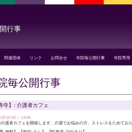
公開行事
関連団体
リンク
お問合せ
寺院毎公開行事
寺院専用
院毎公開行事
寿寺】: 介護者カフェ
/29 10:30 ～ 14:00
の介護者カフェを開催します。介護でお悩みの方、ストレスをためてお
: 無料】 【朱印: なし】 【駐車場: 50台あり】