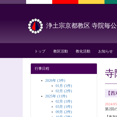
浄土宗京都教区 寺院毎
トップ
教区活動
教化活動
お知らせ
行事日程
寺
2026年 (3件)
01月 (1件)
02月 (2件)
【西
2025年 (11件)
02月 (1件)
2024/05
03月 (1件)
第2回
09月 (2件)
【参加費