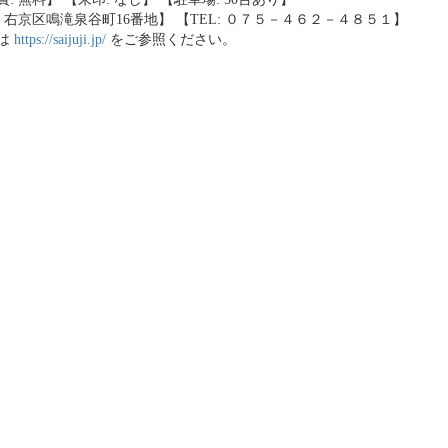
: 右京区鳴滝泉谷町16番地】 【TEL: ０７５－４６２－４８５１】
は
https://saijuji.jp/
をご参照ください。