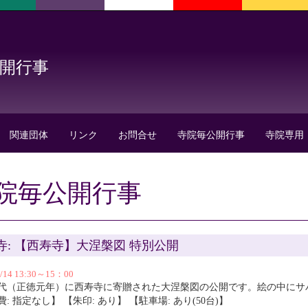
公開行事
関連団体
リンク
お問合せ
寺院毎公開行事
寺院専用
院毎公開行事
寺: 【西寿寺】大涅槃図 特別公開
2/14 13:30～15：00
代（正徳元年）に西寿寺に寄贈された大涅槃図の公開です。絵の中にサ
: 指定なし】 【朱印: あり】 【駐車場: あり(50台)】