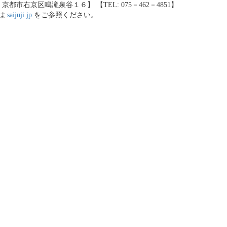
 京都市右京区鳴滝泉谷１６】 【TEL: 075－462－4851】
は
saijuji.jp
をご参照ください。