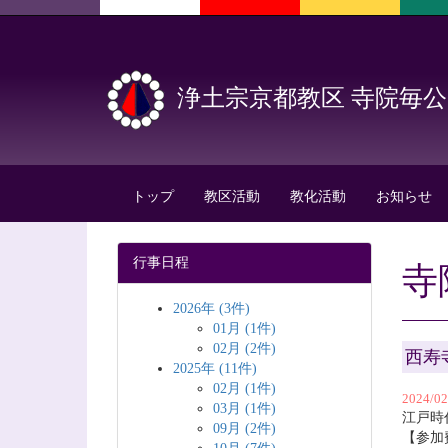
浄土宗京都教区 寺院毎
トップ
教区活動
教化活動
お知らせ
行事日程
寺
2026年 (3件)
01月 (1件)
02月 (2件)
西寿
2025年 (11件)
02月 (1件)
2024/0
03月 (1件)
江戸時
09月 (2件)
【参加費