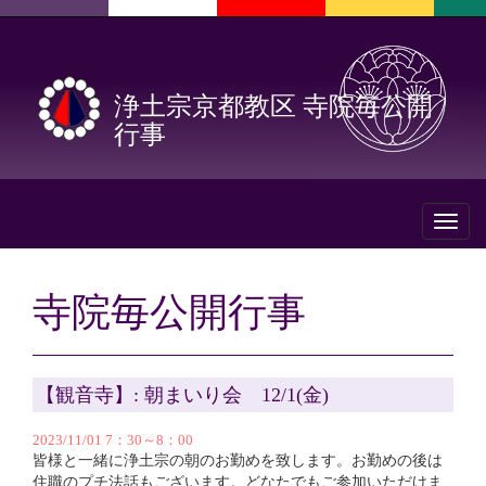
浄土宗京都教区 寺院毎公開
行事
Toggl
naviga
寺院毎公開行事
【観音寺】: 朝まいり会 12/1(金)
2023/11/01 7：30～8：00
皆様と一緒に浄土宗の朝のお勤めを致します。お勤めの後は
住職のプチ法話もございます。どなたでもご参加いただけま