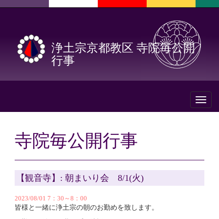
浄土宗京都教区 寺院毎公開
行事
Toggl
naviga
寺院毎公開行事
【観音寺】: 朝まいり会 8/1(火)
2023/08/01 7：30～8：00
皆様と一緒に浄土宗の朝のお勤めを致します。