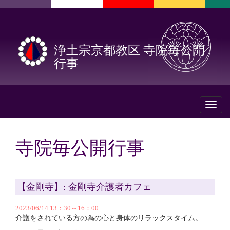
浄土宗京都教区 寺院毎公開
行事
Toggl
naviga
寺院毎公開行事
【金剛寺】: 金剛寺介護者カフェ
2023/06/14 13：30～16：00
介護をされている方の為の心と身体のリラックスタイム。