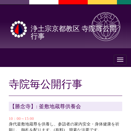
浄土宗京都教区 寺院毎公開
行事
Toggl
naviga
寺院毎公開行事
【勝念寺】: 釜敷地蔵尊供養会
10：00～15:00
身代釜敷地蔵尊を供養し、参詣者の家内安全・身体健康を祈
願し、御札を配ります。(有料) 簡素な法要です。