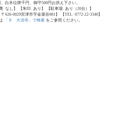
円、白木位牌千円、御守500円お供え下さい。
: なし】 【朱印: あり】 【駐車場: あり（20台）】
〒626-0029宮津市字金屋谷881】 【TEL: 0772-22-3340】
は
「９ 大頂寺」で検索
をご参照ください。