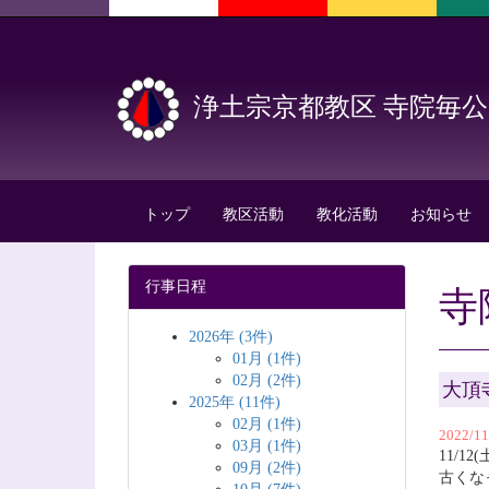
浄土宗京都教区 寺院毎
トップ
教区活動
教化活動
お知らせ
行事日程
寺
2026年 (3件)
01月 (1件)
02月 (2件)
大頂
2025年 (11件)
02月 (1件)
2022/1
03月 (1件)
11/12
09月 (2件)
古くな