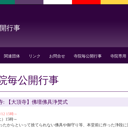
公開行事
関連団体
リンク
お問合せ
寺院毎公開行事
寺院専用
院毎公開行事
寺: 【大頂寺】佛壇佛具浄焚式
1/12 15時～
(土）15時～
ったからといって捨てられない佛具や御守り等、本堂前に作った浄段に