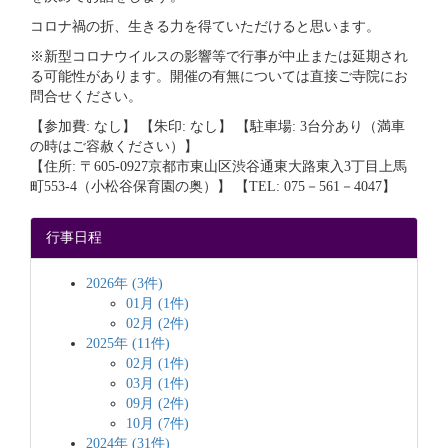
コロナ禍の折、生きる力を得ていただけると思います。
※新型コロナウイルスの影響等で行事が中止または延期され
る可能性があります。開催の有無については直接ご寺院にお
問合せください。
【参加費: なし】 【朱印: なし】 【駐車場: 3台分あり（満車
の時はご容赦ください）】
【住所: 〒605‐0927京都市東山区渋谷通東大路東入3丁目上馬
町553‐4（小松谷保育園の奥）】 【TEL: 075－561－4047】
行事日程
2026年 (3件)
01月 (1件)
02月 (2件)
2025年 (11件)
02月 (1件)
03月 (1件)
09月 (2件)
10月 (7件)
2024年 (31件)