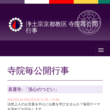
浄土宗京都教区 寺院毎公開
行事
Toggl
naviga
寺院毎公開行事
喜運寺: 「洗心のつどい」
2022/02/24 2022/02/24 13:30～15:00
法然上人のお言葉を中心に仏教を学びませんか？毎回テーマ
を決めてお話をします。