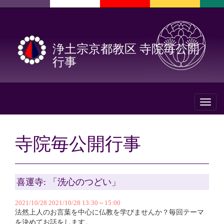
浄土宗京都教区 寺院毎公開
行事
Toggl
naviga
寺院毎公開行事
喜運寺: 「洗心のつどい」
2021/10/28 2021/10/28 13:30～15:00
法然上人のお言葉を中心に仏教を学びませんか？毎回テーマ
を決めてお話をします。