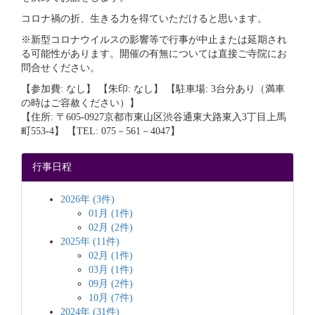
コロナ禍の折、生きる力を得ていただけると思います。
※新型コロナウイルスの影響等で行事が中止または延期され
る可能性があります。開催の有無については直接ご寺院にお
問合せください。
【参加費: なし】 【朱印: なし】 【駐車場: 3台分あり（満車
の時はご容赦ください）】
【住所: 〒605‐0927京都市東山区渋谷通東大路東入3丁目上馬
町553‐4】 【TEL: 075－561－4047】
行事日程
2026年 (3件)
01月 (1件)
02月 (2件)
2025年 (11件)
02月 (1件)
03月 (1件)
09月 (2件)
10月 (7件)
2024年 (31件)