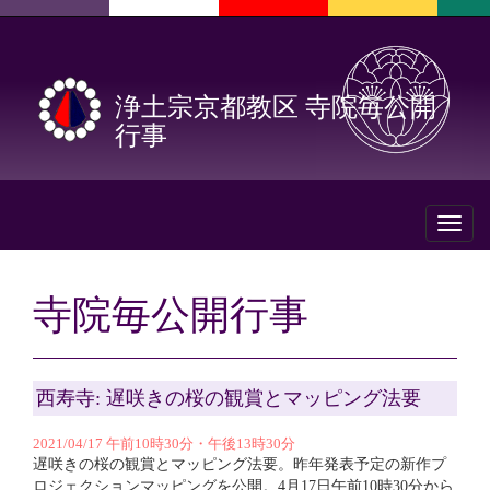
浄土宗京都教区 寺院毎公開
行事
Toggl
naviga
寺院毎公開行事
西寿寺: 遅咲きの桜の観賞とマッピング法要
2021/04/17 午前10時30分・午後13時30分
遅咲きの桜の観賞とマッピング法要。昨年発表予定の新作プ
ロジェクションマッピングを公開。4月17日午前10時30分から