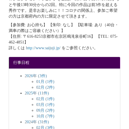
と午後13時30分からの2回。特に今回の作品は前3作を超える
秀作です。是非お楽しみに！！コロナの関係上、参加ご希望
の方は京都府内の方に限定させて頂きます。
【参加費: お心持ち】 【朱印: なし】 【駐車場: あり（40台・
満車の際はご容赦ください）】
【住所: 〒616-8253京都市右京区鳴滝泉谷町16】 【TEL: 075-
462-4851】
詳しくは
http://www.saijuji.jp/
をご参照ください。
行事日程
2026年 (3件)
01月 (1件)
02月 (2件)
2025年 (11件)
02月 (1件)
03月 (1件)
09月 (2件)
10月 (7件)
2024年 (31件)
02月 (3件)