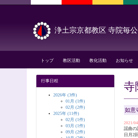
浄土宗京都教区 寺院毎
トップ
教区活動
教化活動
お知らせ
行事日程
寺
2026年 (3件)
01月 (1件)
02月 (2件)
如意
2025年 (11件)
02月 (1件)
2021/
03月 (1件)
謡曲の
09月 (2件)
日月2