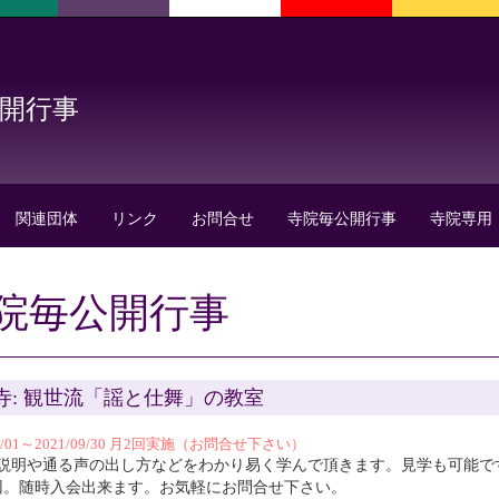
公開行事
関連団体
リンク
お問合せ
寺院毎公開行事
寺院専用
院毎公開行事
寺: 観世流「謡と仕舞」の教室
04/01～2021/09/30 月2回実施（お問合せ下さい）
説明や通る声の出し方などをわかり易く学んで頂きます。見学も可能で
回。随時入会出来ます。お気軽にお問合せ下さい。