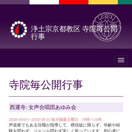
浄土宗京都教区 寺院毎公開
行事
Toggl
naviga
寺院毎公開行事
西運寺: 女声合唱団あゆみ会
2020/10/03～2020/10/31 毎月隔週土曜日 19時～21時
声楽家でもある住職が指導して、檀信徒に限らず、年齢や経
験を問わず、ジャンル問わず楽しく歌っています。初心者に