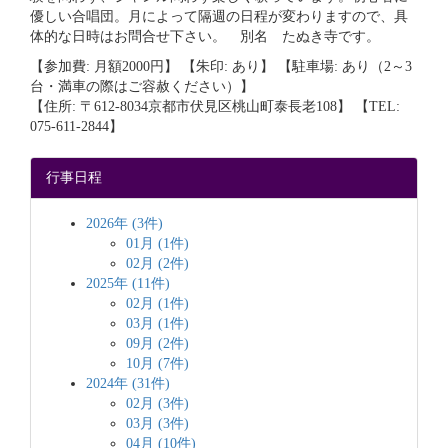
優しい合唱団。月によって隔週の日程が変わりますので、具
体的な日時はお問合せ下さい。 別名 たぬき寺です。
【参加費: 月額2000円】 【朱印: あり】 【駐車場: あり（2～3
台・満車の際はご容赦ください）】
【住所: 〒612-8034京都市伏見区桃山町泰長老108】 【TEL:
075-611-2844】
行事日程
2026年 (3件)
01月 (1件)
02月 (2件)
2025年 (11件)
02月 (1件)
03月 (1件)
09月 (2件)
10月 (7件)
2024年 (31件)
02月 (3件)
03月 (3件)
04月 (10件)