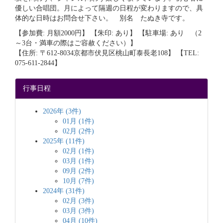
優しい合唱団。月によって隔週の日程が変わりますので、具
体的な日時はお問合せ下さい。 別名 たぬき寺です。
【参加費: 月額2000円】 【朱印: あり】 【駐車場: あり （2
～3台・満車の際はご容赦ください）】
【住所: 〒612-8034京都市伏見区桃山町泰長老108】 【TEL:
075-611-2844】
行事日程
2026年 (3件)
01月 (1件)
02月 (2件)
2025年 (11件)
02月 (1件)
03月 (1件)
09月 (2件)
10月 (7件)
2024年 (31件)
02月 (3件)
03月 (3件)
04月 (10件)