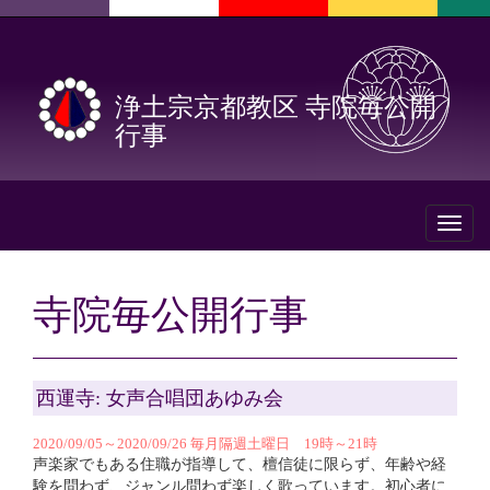
浄土宗京都教区 寺院毎公開
行事
Toggl
naviga
寺院毎公開行事
西運寺: 女声合唱団あゆみ会
2020/09/05～2020/09/26 毎月隔週土曜日 19時～21時
声楽家でもある住職が指導して、檀信徒に限らず、年齢や経
験を問わず、ジャンル問わず楽しく歌っています。初心者に