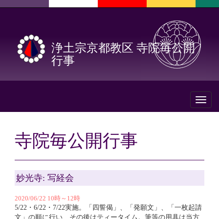
浄土宗京都教区 寺院毎公開
行事
Toggl
naviga
寺院毎公開行事
妙光寺: 写経会
2020/06/22 10時～12時
5/22・6/22・7/22実施。「四誓偈」、「発願文」、「一枚起請
文」の順に行い、その後はティータイム。筆等の用具は当方