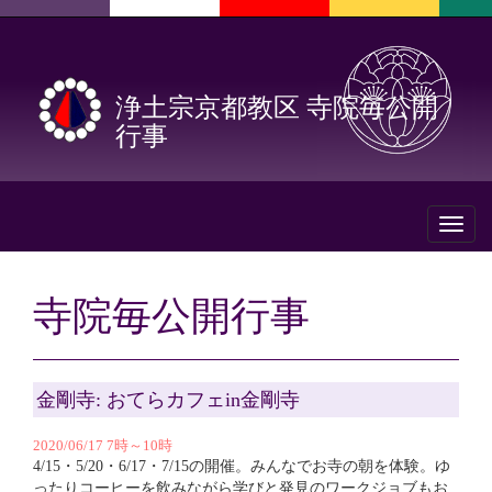
浄土宗京都教区 寺院毎公開
行事
Toggl
naviga
寺院毎公開行事
金剛寺: おてらカフェin金剛寺
2020/06/17 7時～10時
4/15・5/20・6/17・7/15の開催。みんなでお寺の朝を体験。ゆ
ったりコーヒーを飲みながら学びと発見のワークジョブもお