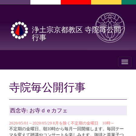
浄土宗京都教区 寺院毎公開
行事
Toggl
naviga
寺院毎公開行事
西念寺: お寺ｄｅカフェ
2020/05/01～2020/05/29 8月を除く不定期の金曜日 10時～
不定期の金曜日、朝10時から毎月一回開催します。毎回テー
マを変えて聴講やコンサートを楽しみます。珈琲と茶菓子つ