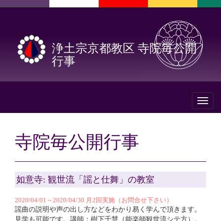
浄土宗京都教区 寺院毎公開
行事
Toggl
naviga
寺院毎公開行事
如意寺: 観世流「謡と仕舞」の教室
2020/04/01～2020/04/30 月2回実施（お問合せ下さい）
謡曲の説明や声の出し方などをわかり易く学んで頂きます。
見学も可能です。講師：樹下千慧（能楽師観世流シテ方）。