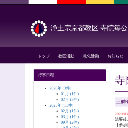
浄土宗京都教区 寺院毎
トップ
教区活動
教化活動
お知らせ
行事日程
寺
2026年 (3件)
01月 (1件)
02月 (2件)
三時
2025年 (11件)
02月 (1件)
2020/0
03月 (1件)
法要後
09月 (2件)
【参加