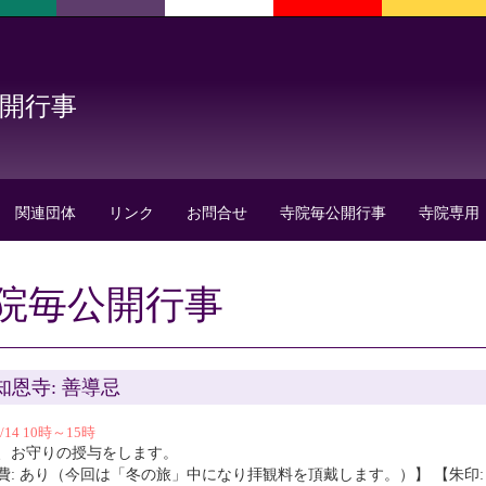
公開行事
関連団体
リンク
お問合せ
寺院毎公開行事
寺院専用
院毎公開行事
知恩寺: 善導忌
3/14 10時～15時
、お守りの授与をします。
費: あり（今回は「冬の旅」中になり拝観料を頂戴します。）】 【朱印: 