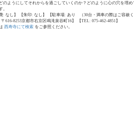
どのようにしてそれからを過ごしていくのか？どのように心の穴を埋め
す。
費: なし】 【朱印: なし】 【駐車場: あり （30台・満車の際はご容赦
 〒616-8253京都市右京区鳴滝泉谷町16】 【TEL: 075-462-4851】
は
西寿寺にて検索
をご参照ください。