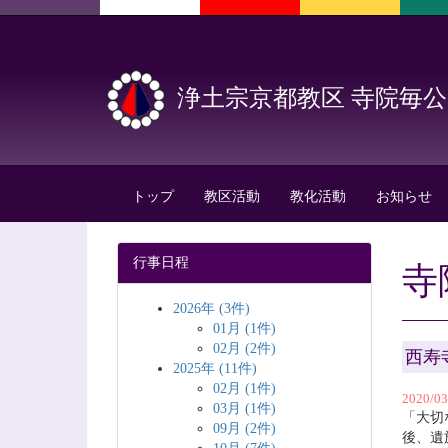
浄土宗京都教区 寺院毎
トップ
教区活動
教化活動
お知らせ
行事日程
寺
2026年 (3件)
01月 (1件)
02月 (2件)
西寿
2025年 (11件)
02月 (1件)
2020/0
03月 (1件)
「大切
09月 (2件)
後、遺