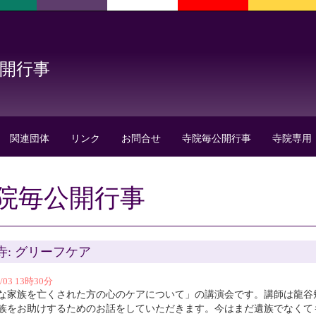
公開行事
関連団体
リンク
お問合せ
寺院毎公開行事
寺院専用
院毎公開行事
寺: グリーフケア
3/03 13時30分
な家族を亡くされた方の心のケアについて」の講演会です。講師は龍谷
族をお助けするためのお話をしていただきます。今はまだ遺族でなくて