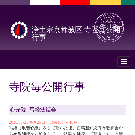
浄土宗京都教区 寺院毎公開
行事
Toggl
naviga
寺院毎公開行事
心光院: 写経法話会
2020/01/25 毎月25日 13時30分～16時
写経（般若心経）をして頂いた後、百萬遍知恩寺布教師会か
ら布教師様をお招きして、ご法話を拝聴して頂きます。＊筆