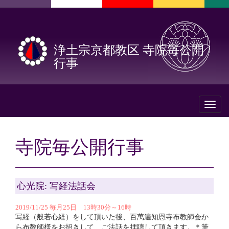
浄土宗京都教区 寺院毎公開
行事
Toggl
naviga
寺院毎公開行事
心光院: 写経法話会
2019/11/25 毎月25日 13時30分～16時
写経（般若心経）をして頂いた後、百萬遍知恩寺布教師会か
ら布教師様をお招きして、ご法話を拝聴して頂きます。＊筆